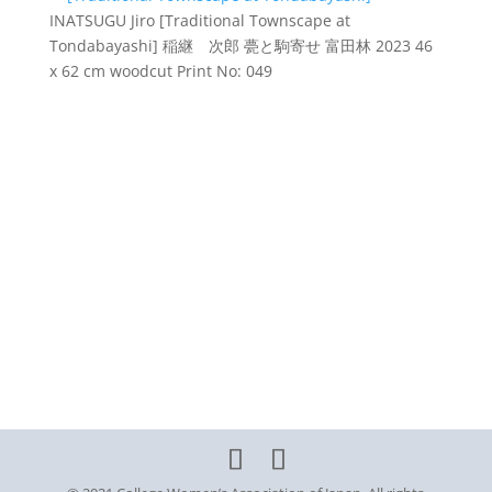
INATSUGU Jiro
[Traditional Townscape at
Tondabayashi]
稲継 次郎
甍と駒寄せ 富田林
2023
46
x 62 cm
woodcut
Print No: 049