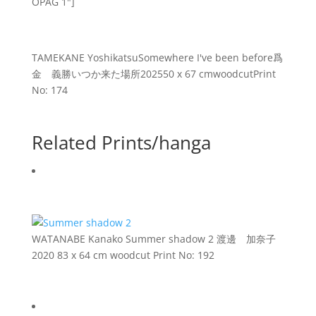
OPAG 1"]
TAMEKANE Yoshikatsu
Somewhere I've been before
爲
金 義勝
いつか来た場所
2025
50 x 67 cm
woodcut
Print
No: 174
Related Prints/hanga
WATANABE Kanako
Summer shadow 2
渡邊 加奈子
2020
83 x 64 cm
woodcut
Print No: 192