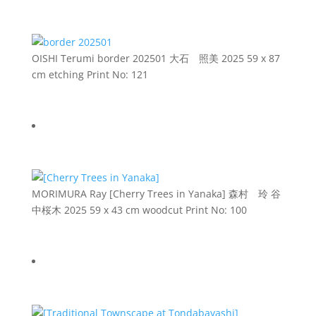
OISHI Terumi
border 202501
大石 照美
2025
59 x 87
cm
etching
Print No: 121
MORIMURA Ray
[Cherry Trees in Yanaka]
森村 玲
谷
中桜木
2025
59 x 43 cm
woodcut
Print No: 100