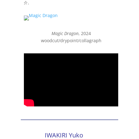
介。
Magic Dragon
, 2024
woodcut/drypoint/collagraph
IWAKIRI Yuko