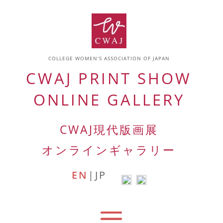
COLLEGE WOMEN'S ASSOCIATION OF JAPAN
CWAJ PRINT SHOW
ONLINE GALLERY
CWAJ
現代版画展
オンラインギャラリー
EN
|
JP