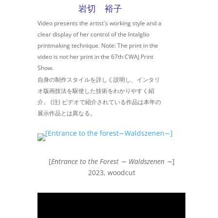
岩切 裕子
Video presents the artist's working style and a
clear display of her control of the Intalglio
printmaking technique.
Note: The print in the
video is not her print in
the 67th CWAJ Print
Show.
自身の制作スタイルを詳しく説明し、インタリ
オ版画技法を駆使した技術をわかりやすく紹
介。
(注) ビデオで紹介されている作品は本年の
展示作品と
は異なる。
[
Entrance to the Forest ∼ Waldszenen ∼
]
2023, woodcut