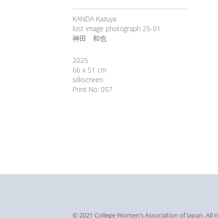
KANDA Kazuya
lost image photograph 25-01
神田 和也
2025
66 x 51 cm
silkscreen
Print No: 057
© 2021 College Women’s Association of Japan. All 