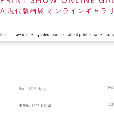
 PRINT SHOW ONLINE GA
AJ
現代版画展‎ オンラインギャラ
rtists
awards
guided tours
about print show
supp
Res
Born: 1975 Hyogo
現住
出身地: 1975 兵庫県