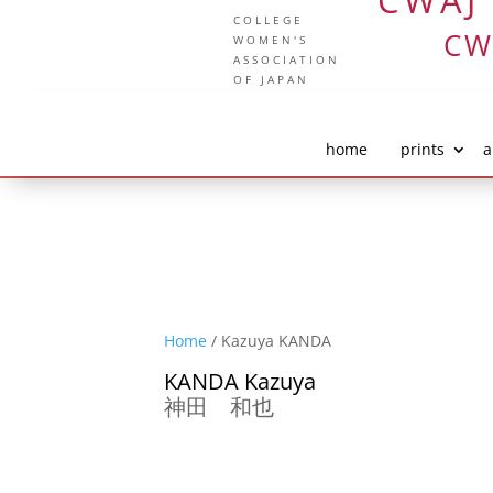
CWAJ
COLLEGE
CW
WOMEN'S
ASSOCIATION
OF JAPAN
home
prints
a
Home
/ Kazuya KANDA
KANDA Kazuya
神田 和也