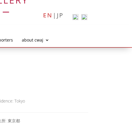
LLERY
リー
EN
|
JP
orters
about cwaj
idence: Tokyo
所: 東京都